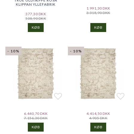
TRUE ULDTÆPPE ROSA
KLIPPAN YLLEFABRIK
1.991,30 DKK
3.318,90 DKK
377,30 DKK
538,90 DKK
KØB
KØB
- 10%
- 10%
Add to list of favorites
Add to list of favorites
Add t
Add t
6.440,70 DKK
4.414,50 DKK
7.156,30 DKK
4.905 DKK
KØB
KØB