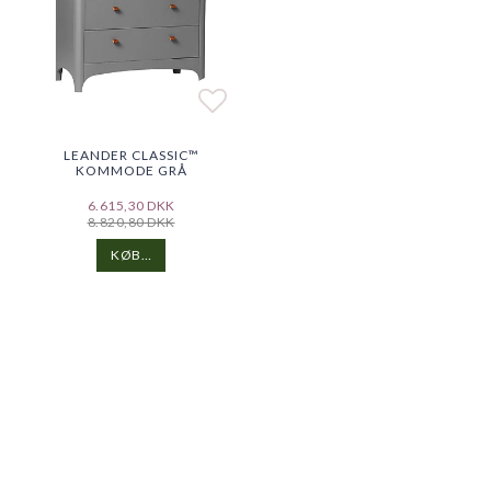
Add to list of favorites
Add to list of favorites
LEANDER CLASSIC™
KOMMODE GRÅ
6.615,30 DKK
8.820,80 DKK
KØB…