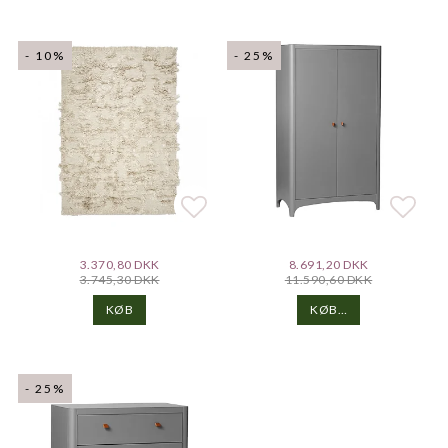
- 10%
- 25%
Add to list of favorites
Add to list of favorites
Add t
Add t
3.370,80 DKK
8.691,20 DKK
3.745,30 DKK
11.590,60 DKK
KØB…
KØB
- 25%