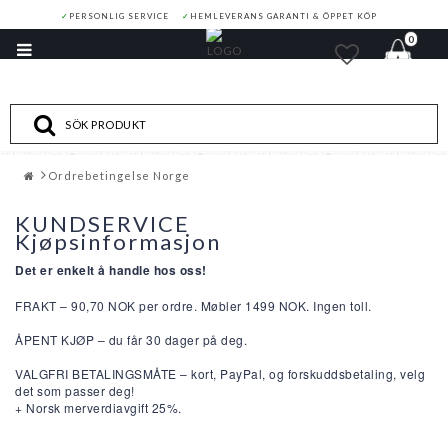
✓
PERSONLIG SERVICE
✓
HEMLEVERANS GARANTI & ÖPPET KÖP
0
Toggle
navigation
Ordrebetingelse Norge
KUNDSERVICE
Kjøpsinformasjon
Det er enkelt å handle hos oss!
FRAKT –
90,70
NOK
per ordre. Møbler
1499
NOK
. Ingen toll.
ÅPENT KJØP – du får 30 dager på deg.
VALGFRI BETALINGSMÅTE – kort, PayPal, og forskuddsbetaling, velg
det som passer deg!
+ Norsk m
erverdiavgift 25%.