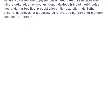
vil ikke videreformidle opplysninger om deg uten ditt samtykke med
mindre dette følger av lovgivningen, hvis det blir krevd i forbindelse
med at du har bestilt et produkt eller en tjeneste eller hvis Solhem
anser at det kreves for å beskytte og forsvare rettigheter eller eiendom
som tilhører Solhem.