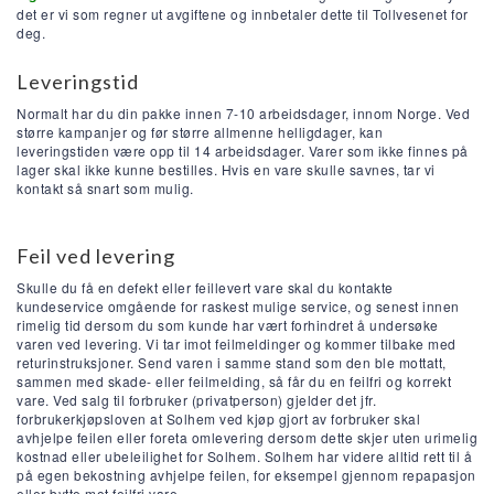
det er vi som regner ut avgiftene og innbetaler dette til Tollvesenet for
deg.
Leveringstid
Normalt har du din pakke innen 7-10 arbeidsdager, innom Norge. Ved
større kampanjer og før større allmenne helligdager, kan
leveringstiden være opp til 14 arbeidsdager. Varer som ikke finnes på
lager skal ikke kunne bestilles. Hvis en vare skulle savnes, tar vi
kontakt så snart som mulig.
Feil ved levering
Skulle du få en defekt eller feillevert vare skal du kontakte
kundeservice omgående for raskest mulige service, og senest innen
rimelig tid dersom du som kunde har vært forhindret å undersøke
varen ved levering. Vi tar imot feilmeldinger og kommer tilbake med
returinstruksjoner. Send varen i samme stand som den ble mottatt,
sammen med skade- eller feilmelding, så får du en feilfri og korrekt
vare. Ved salg til forbruker (privatperson) gjelder det jfr.
forbrukerkjøpsloven at Solhem ved kjøp gjort av forbruker skal
avhjelpe feilen eller foreta omlevering dersom dette skjer uten urimelig
kostnad eller ubeleilighet for Solhem. Solhem har videre alltid rett til å
på egen bekostning avhjelpe feilen, for eksempel gjennom repapasjon
eller bytte mot feilfri vare.