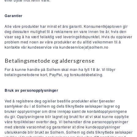
Garantier
Alle våre produkter har minst et års garanti. Konsumentkjøploven gir
deg dessuten mulighet til å reklamere en vare innen tre år, hvis den
viser seg å ha vært feilaktig ved leveringstidspunktet. Hvis du opplever
problem med noen av våre produkter er du alltid velkommen til å
kontakte vår kundeservice via kundeservice(at)solhem.no
Betalingsmetode og aldersgrense
For å kunne handle på Solhem skal man ha fylt 18 år. Vi tilbyr
betalingsmetodene kort, PayPal, og forskuddsbetaling.
Bruk av personopplysninger
Ved å registrere deg og/eller bestille produkter eller tjenester
samtykker du i at Solhem og dets tilknyttede selskaper lagrer og
bruker opplysninger om dine innkjøp samt de kontaktopplysningene
du gir. Opplysningene blir lagret og brukt for at vi skal kunne oppfylle
våre forpliktelser overfor deg. Vi behandler dine personopplysninger
med største varsomhet og garanterer at dine kundeopplysninger
utelukkende blir brukt av Solhem. Solhem og dets tilknyttede selskaper