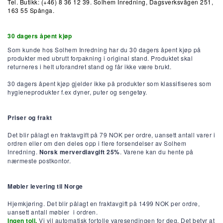
Tel. Butikk: (+46) 8 36 12 39. Solhem Inredning, Dagsverksvägen 251,
163 55 Spånga.
30 dagers åpent kjøp
Som kunde hos Solhem Inredning har du 30 dagers åpent kjøp på
produkter med ubrutt forpakning i original stand. Produktet skal
returneres i helt uforandret stand og får ikke være brukt.
30 dagers åpent kjøp gjelder ikke på produkter som klassifiseres som
hygieneprodukter f.ex
dyner, puter og
sengetøy.
Priser og frakt
Det blir pålagt en fraktavgift på 79
NOK
per ordre, uansett antall varer i
ordren eller om den deles opp i flere forsendelser av Solhem
Inredning.
Norsk merverdiavgift 25%
. Varene kan du hente på
nærmeste postkontor.
Møbler levering til Norge
Hjemkjøring.
Det blir pålagt en fraktavgift på 1499
NOK
per ordre,
uansett antall møbler i ordren.
Ingen toll.
Vi vil automatisk fortolle varesendingen for deg. Det betyr at