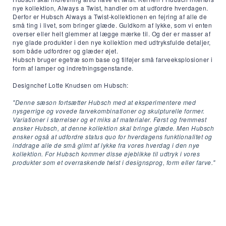
nye kollektion, Always a Twist, handler om at udfordre hverdagen.
Derfor er Hubsch Always a Twist-kollektionen en fejring af alle de
små ting i livet, som bringer glæde. Guldkorn af lykke, som vi enten
overser eller helt glemmer at lægge mærke til. Og der er masser af
nye glade produkter i den nye kollektion med udtryksfulde detaljer,
som både udfordrer og glæder øjet.
Hubsch bruger egetræ som base og tilføjer små farveeksplosioner i
form af lamper og indretningsgenstande.
Designchef Lotte Knudsen om Hubsch:
"Denne sæson fortsætter Hubsch med at eksperimentere med
nysgerrige og vovede farvekombinationer og skulpturelle former.
Variationer i størrelser og et miks af materialer. Først og fremmest
ønsker Hubsch, at denne kollektion skal bringe glæde. Men Hubsch
ønsker også at udfordre status quo for hverdagens funktionalitet og
inddrage alle de små glimt af lykke fra vores hverdag i den nye
kollektion. For Hubsch kommer disse øjeblikke til udtryk i vores
produkter som et overraskende twist i designsprog, form eller farve."