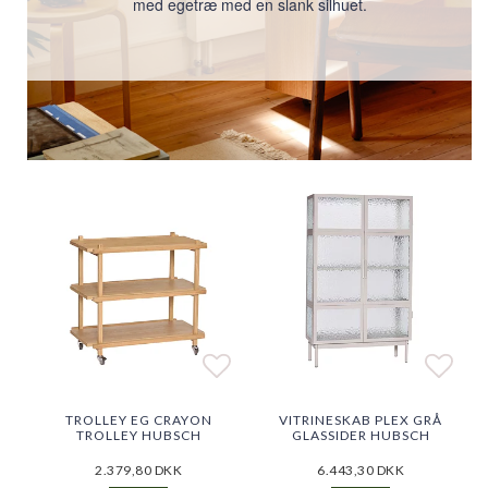
med egetræ med en slank silhuet.
Add to list of favorite
Add to list of favorite
Add t
Add t
TROLLEY EG CRAYON
VITRINESKAB PLEX GRÅ
TROLLEY HUBSCH
GLASSIDER HUBSCH
2.379,80 DKK
6.443,30 DKK