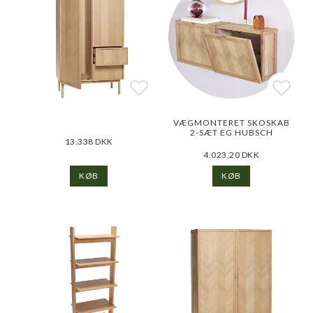
Add to list of favorite
Add to list of favorite
Add t
Add t
VÆGMONTERET SKOSKAB
2-SÆT EG HUBSCH
13.338 DKK
4.023,20 DKK
KØB
KØB