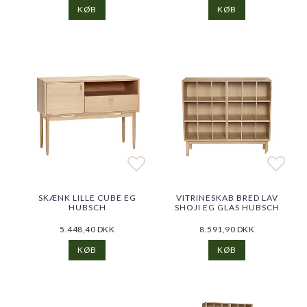
KØB
KØB
Add to list of favorite
Add to list of favorite
Add t
Add t
SKÆNK LILLE CUBE EG
VITRINESKAB BRED LAV
HUBSCH
SHOJI EG GLAS HUBSCH
5.448,40 DKK
8.591,90 DKK
KØB
KØB