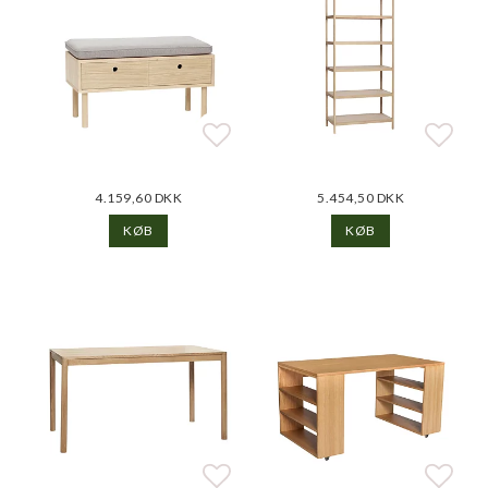
Add to list of favorite
Add t
Add t
4.159,60 DKK
5.454,50 DKK
KØB
KØB