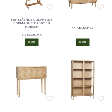
Add to list of favorite
Add to list of favorite
Add t
Add t
FRITSTÅENDE GULVHYLDE
FORMA SHELF UNIT EG
HUBSCH
11.046,80 DKK
3.266,30 DKK
KØB
KØB
Add to list of favorite
Add to list of favorite
Add t
Add t