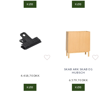
KØB
KØB
Add to list of favorite
Add to list of favorite
Add t
Add t
SKAB ARK SKAB EG
HUBSCH
4.418,70 DKK
6.579,70 DKK
KØB
KØB