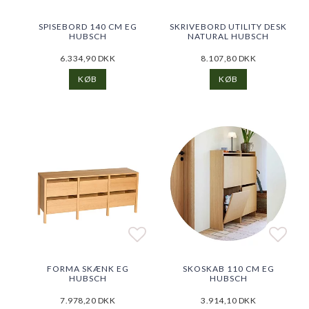
Add to list of favorite
Add to list of favorite
Add t
Add t
SPISEBORD 140 CM EG
SKRIVEBORD UTILITY DESK
HUBSCH
NATURAL HUBSCH
6.334,90 DKK
8.107,80 DKK
KØB
KØB
Add to list of favorite
Add to list of favorite
Add t
Add t
FORMA SKÆNK EG
SKOSKAB 110 CM EG
HUBSCH
HUBSCH
7.978,20 DKK
3.914,10 DKK