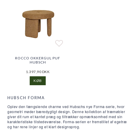
Add to list of favorite
Add to list of favorite
ROCCO OKKERGUL PUF
HUBSCH
1.397,90 DKK
KØB
HUBSCH FORMA
Oplev den fængslende charme ved Hubschs nye Forma-serie, hvor
geometri møder bæredygtigt design. Denne kollektion af træmøbler
giver dit rum et kantet præg og tiltrækker opmærksomhed med sin
karakteristiske tilstedeværelse. Forma-serien er fremstillet af egetræ
og har rene linjer og et klart designsprog.