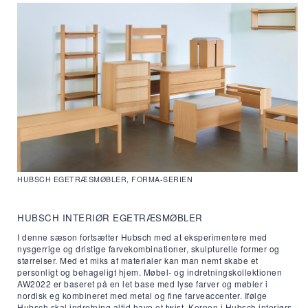
HUBSCH EGETRÆSMØBLER, FORMA-SERIEN
HUBSCH INTERIØR EGETRÆSMØBLER
I denne sæson fortsætter Hubsch med at eksperimentere med
nysgerrige og dristige farvekombinationer, skulpturelle former og
størrelser. Med et miks af materialer kan man nemt skabe et
personligt og behageligt hjem. Møbel- og indretningskollektionen
AW2022 er baseret på en let base med lyse farver og møbler i
nordisk eg kombineret med metal og fine farveaccenter. Ifølge
Hubsch skal indretning altid have et twist. Kernen i Hubsch interiørs