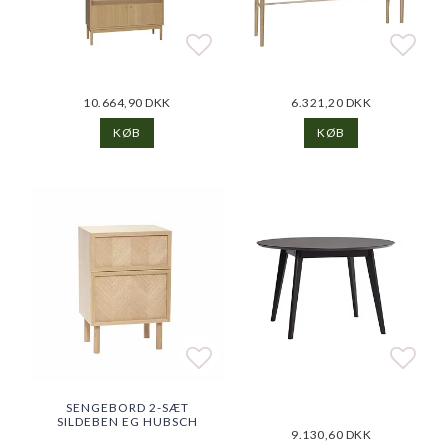
Add to list of favorite
Add to list of favorite
Add t
Add t
10.664,90 DKK
6.321,20 DKK
KØB
KØB
Add to list of favorite
Add to list of favorite
Add t
Add t
SENGEBORD 2-SÆT
SILDEBEN EG HUBSCH
9.130,60 DKK