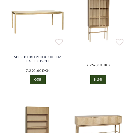
Add to list of favorite
Add to list of favorite
Add t
Add t
SPISEBORD 200 X 100 CM
EG HUBSCH
7.296,30 DKK
7.295,60 DKK
KØB
KØB