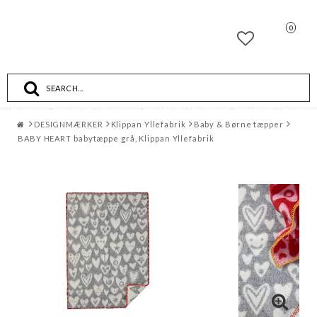
0
Toggle
navigation
DESIGNMÆRKER
Klippan Yllefabrik
Baby & Børne tæpper
BABY HEART babytæppe grå, Klippan Yllefabrik