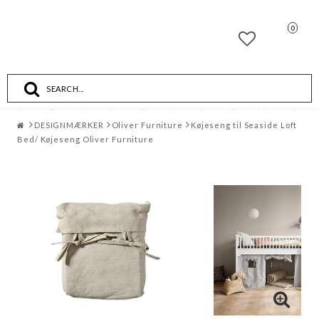
0
Toggle
navigation
DESIGNMÆRKER
Oliver Furniture
Køjeseng til Seaside Loft
Bed/ Køjeseng Oliver Furniture