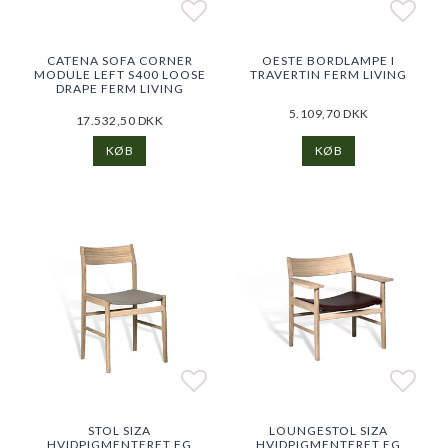
Add to list of favorites
Add to list of favorites
Add t
Add t
CATENA SOFA CORNER
OESTE BORDLAMPE I
MODULE LEFT S400 LOOSE
TRAVERTIN FERM LIVING
DRAPE FERM LIVING
5.109,70 DKK
17.532,50 DKK
KØB
KØB
Add to list of favorites
Add to list of favorites
Add t
Add t
STOL SIZA
LOUNGESTOL SIZA
HVIDPIGMENTERET EG
HVIDPIGMENTERET EG