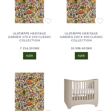
Add to list of favorites
Add to list of favorites
Add t
Add t
ULDTÆPPE HERITAGE
ULDTÆPPE HERITAGE
GARDEN 170 X 230 CLASSIC
GARDEN 200 X 300 CLASSIC
COLLECTION
COLLECTION
7.156,30 DKK
10.908,40 DKK
KØB
KØB