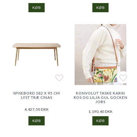
KØB
KØB
Add to list of favorites
Add to list of favorites
Add t
Add t
SPISEBORD 182 X 95 CM
KONVOLUT TASKE KARIN
LYST TRÆ CINAS
ROS OG LILJA GUL GOCKEN
JOBS
4.427,50 DKK
1.190,40 DKK
KØB
KØB