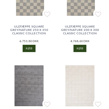
Add to list of favorites
Add to list of favorites
Add t
Add t
ULDTÆPPE SQUARE
ULDTÆPPE SQUARE
GREY/NATURE 250 X 350
GREY/NATURE 200 X 300
CLASSIC COLLECTION
CLASSIC COLLECTION
6.753,80 DKK
4.768,60 DKK
KØB
KØB