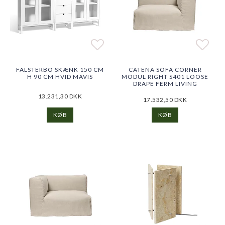
Add to list of favorites
Add t
Add t
FALSTERBO SKÆNK 150 CM
CATENA SOFA CORNER
H 90 CM HVID MAVIS
MODUL RIGHT S401 LOOSE
DRAPE FERM LIVING
13.231,30 DKK
17.532,50 DKK
KØB
KØB