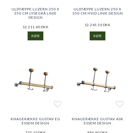
Add to list of favorites
Add t
Add t
ULDTÆPPE LUZERN 250 X
ULDTÆPPE LUZERN 250 X
350 CM LYSEGRÅ LINIE
350 CM HVID LINIE DESIGN
DESIGN
12.245,50 DKK
12.211,40 DKK
KØB
KØB
Add to list of favorites
Add to list of favorites
Add t
Add t
KNAGERÆKKE GUSTAV EG
KNAGERÆKKE GUSTAV ASK
ESSEM DESIGN
ESSEM DESIGN
723,10 DKK
886,90 DKK