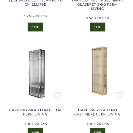
LEAFWORK LOFTSLAMPE 70
TARN COFFEE TABLE MØRK
CM ELLIPSE
GLASERET BØG FERM
LIVING
1.698,70 DKK
9.960,10 DKK
KØB
KØB
Add to list of favorites
Add to list of favorites
Add t
Add t
HAZE VÆGSKAB I HØJT STÅL
HAZE VÆGSKAB HØJ
FERM LIVING
CASHMERE FERM LIVING
3.404,20 DKK
3.404,20 DKK
KØB
KØB