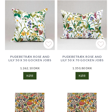
Add to list of favorites
Add to list of favorites
Add t
Add t
PUDEBETRÆK ROSE AND
PUDEBETRÆK ROSE AND
LILY 50 X 50 GOCKEN JOBS
LILY 50 X 70 GOCKEN JOBS
1.262,10 DKK
1.350,80 DKK
KØB
KØB