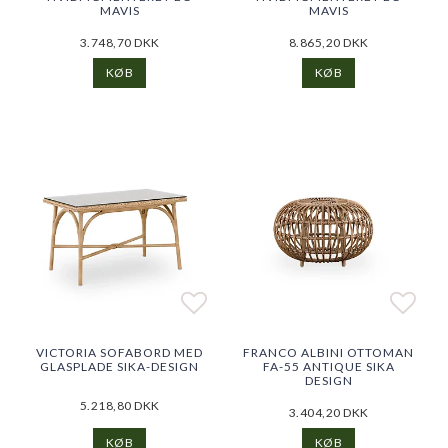
MAVIS
MAVIS
3.748,70 DKK
8.865,20 DKK
KØB
KØB
Add to list of favorites
Add to list of favorites
Add t
VICTORIA SOFABORD MED
FRANCO ALBINI OTTOMAN
GLASPLADE SIKA-DESIGN
FA-55 ANTIQUE SIKA
DESIGN
5.218,80 DKK
3.404,20 DKK
KØB
KØB