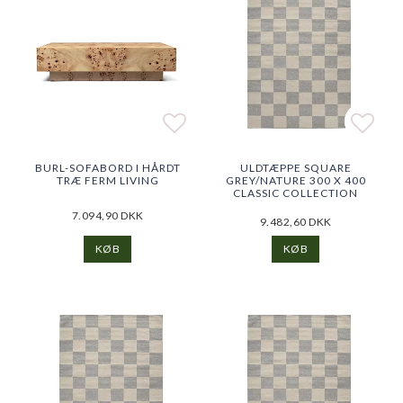
Add to list of favorites
Add to list of favorites
Add t
Add t
BURL-SOFABORD I HÅRDT
ULDTÆPPE SQUARE
TRÆ FERM LIVING
GREY/NATURE 300 X 400
CLASSIC COLLECTION
7.094,90 DKK
9.482,60 DKK
KØB
KØB