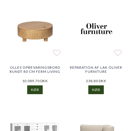
Add to list of favorites
Add to list of favorites
Add t
OLLES OPBEVARINGSBORD
REPARATION AF LAK OLIVER
RUNDT 80 CM FERM LIVING
FURNITURE
10.089,70 DKK
238,80 DKK
KØB
KØB