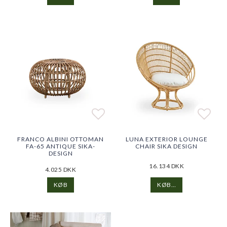
Add to list of favorites
Add to list of favorites
Add t
Add t
FRANCO ALBINI OTTOMAN
LUNA EXTERIOR LOUNGE
FA-65 ANTIQUE SIKA-
CHAIR SIKA DESIGN
DESIGN
16.134 DKK
4.025 DKK
KØB…
KØB