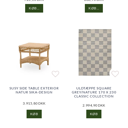
KØB…
KØB…
Add to list of favorites
Add to list of favorites
Add t
Add t
SUSY SIDE TABLE EXTERIOR
ULDTÆPPE SQUARE
NATUR SIKA-DESIGN
GREY/NATURE 170 X 230
CLASSIC COLLECTION
3.915,80 DKK
2.994,90 DKK
KØB
KØB