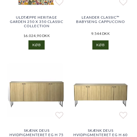
Add to list of favorites
Add to list of favorites
Add t
Add t
ULDTÆPPE HERITAGE
LEANDER CLASSIC™
GARDEN 250 X 350 CLASSIC
BABYSENG CAPPUCCINO
COLLECTION
9.544 DKK
16.024,90 DKK
KØB
KØB
Add to list of favorites
Add to list of favorites
Add t
Add t
SKÆNK DEUS
SKÆNK DEUS
HVIDPIGMENTERET EG H 75
HVIDPIGMENTERET EG H 60