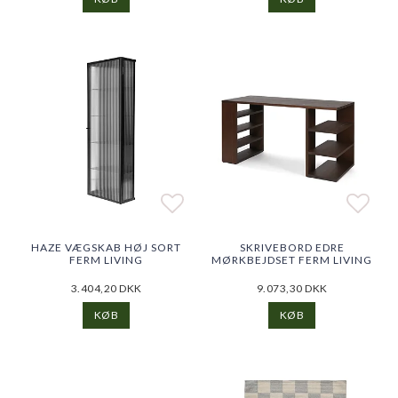
Add to list of favorites
Add to list of favorites
Add t
Add t
HAZE VÆGSKAB HØJ SORT
SKRIVEBORD EDRE
FERM LIVING
MØRKBEJDSET FERM LIVING
3.404,20 DKK
9.073,30 DKK
KØB
KØB