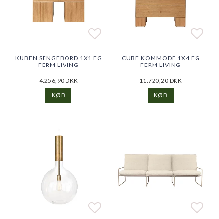
Add to list of favorites
Add to list of favorites
Add t
Add t
KUBEN SENGEBORD 1X1 EG
CUBE KOMMODE 1X4 EG
FERM LIVING
FERM LIVING
4.256,90 DKK
11.720,20 DKK
KØB
KØB