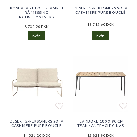
Add to list of favorites
Add t
Add t
ROSDALA XL LOFTSLAMPE I
DESERT 3-PERSONERS SOFA
RÅ MESSING
CASHMERE PURE BOUCLÉ
KONSTHANTVERK
19.715,60 DKK
8.732,20 DKK
KØB
KØB
Add to list of favorites
Add to list of favorites
Add t
DESERT 2-PERSONERS SOFA
TEAKBORD 180 X 90 CM
CASHMERE PURE BOUCLÉ
TEAK / ANTRACIT CINAS
14.326,20 DKK
12.821,90 DKK