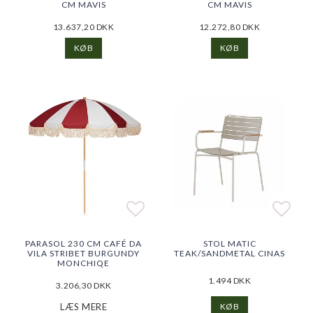
CM MAVIS
CM MAVIS
13.637,20 DKK
12.272,80 DKK
KØB
KØB
Add to list of favorites
Add to list of favorites
Add t
Add t
PARASOL 230 CM CAFÉ DA
STOL MATIC
VILA STRIBET BURGUNDY
TEAK/SANDMETAL CINAS
MONCHIQE
1.494 DKK
3.206,30 DKK
LÆS MERE
KØB