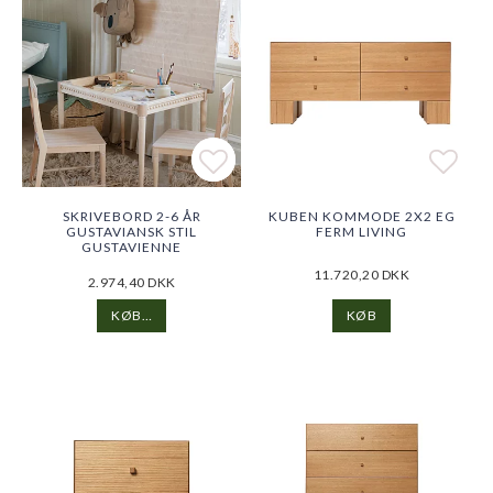
Add to list of favorites
Add to list of favorites
Add t
Add t
SKRIVEBORD 2-6 ÅR
KUBEN KOMMODE 2X2 EG
GUSTAVIANSK STIL
FERM LIVING
GUSTAVIENNE
11.720,20 DKK
2.974,40 DKK
KØB…
KØB