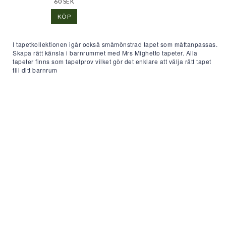
60 SEK
KÖP
I tapetkollektionen igår också småmönstrad tapet som måttanpassas.
Skapa rätt känsla i barnrummet med Mrs Mighetto tapeter. Alla
tapeter finns som tapetprov vilket gör det enklare att välja rätt tapet
till ditt barnrum