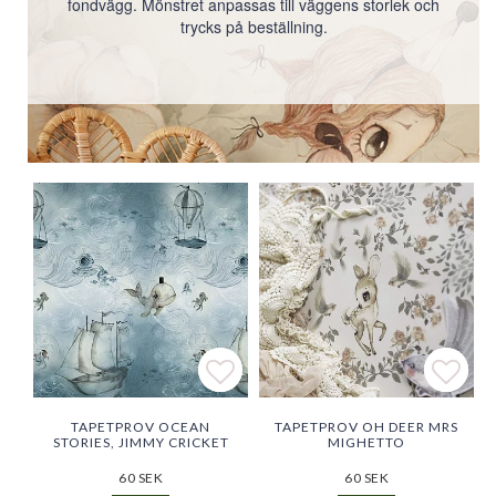
fondvägg. Mönstret anpassas till väggens storlek och
trycks på beställning.
Lägg till i favoritlistan
Lägg till i favoritlistan
Lägg 
Lägg 
TAPETPROV OCEAN
TAPETPROV OH DEER MRS
STORIES, JIMMY CRICKET
MIGHETTO
60 SEK
60 SEK