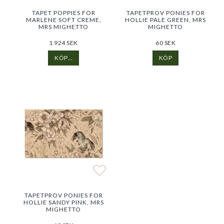
Lägg till i favoritlistan
Lägg till i favoritlistan
Lägg 
Lägg 
TAPET POPPIES FOR
TAPETPROV PONIES FOR
MARLENE SOFT CREME,
HOLLIE PALE GREEN, MRS
MRS MIGHETTO
MIGHETTO
1 924 SEK
60 SEK
KÖP…
KÖP
Lägg till i favoritlistan
Lägg till i favoritlistan
TAPETPROV PONIES FOR
HOLLIE SANDY PINK, MRS
MIGHETTO