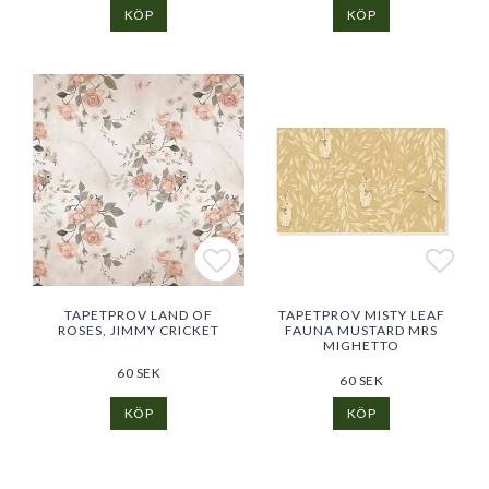
KÖP
KÖP
Lägg till i favoritlistan
Lägg till i favoritlistan
Lägg 
TAPETPROV LAND OF
TAPETPROV MISTY LEAF
ROSES, JIMMY CRICKET
FAUNA MUSTARD MRS
MIGHETTO
60 SEK
60 SEK
KÖP
KÖP