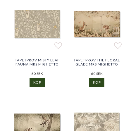
Lägg till i favoritlistan
Lägg 
Lägg 
TAPETPROV MISTY LEAF
TAPETPROV THE FLORAL
FAUNA MRS MIGHETTO
GLADE MRS MIGHETTO
60 SEK
60 SEK
KÖP
KÖP