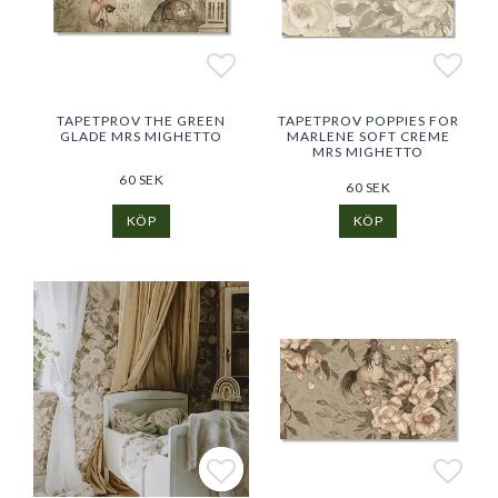
Lägg till i favoritlistan
Lägg till i favoritlistan
Lägg 
Lägg 
TAPETPROV THE GREEN
TAPETPROV POPPIES FOR
GLADE MRS MIGHETTO
MARLENE SOFT CREME
MRS MIGHETTO
60 SEK
60 SEK
KÖP
KÖP