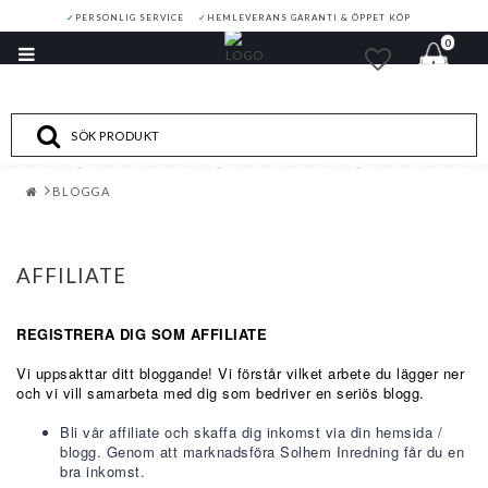
✓
PERSONLIG SERVICE
✓
HEMLEVERANS GARANTI & ÖPPET KÖP
0
Toggle
navigation
BLOGGA
AFFILIATE
REGISTRERA DIG SOM AFFILIATE
Vi uppsakttar ditt bloggande! Vi förstår vilket arbete du lägger ner
och vi vill samarbeta med dig som bedriver en seriös blogg.
Bli vår affiliate och skaffa dig inkomst via din hemsida /
blogg. Genom att marknadsföra Solhem Inredning får du en
bra inkomst.