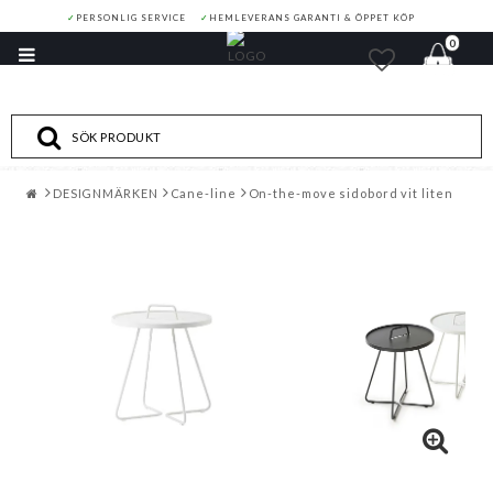
✓
PERSONLIG SERVICE
✓
HEMLEVERANS GARANTI & ÖPPET KÖP
0
Toggle
navigation
DESIGNMÄRKEN
Cane-line
On-the-move sidobord vit liten