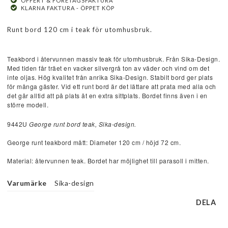
OFFERT & FÖRETAGSFAKTURA
KLARNA FAKTURA - ÖPPET KÖP
Runt bord 120 cm i teak för utomhusbruk.
Teakbord i återvunnen massiv teak för utomhusbruk. Från Sika-Design.
Med tiden får träet en vacker silvergrå ton av väder och vind om det
inte oljas. Hög kvalitet från anrika Sika-Design. Stabilt bord ger plats
för många gäster. Vid ett runt bord är det lättare att prata med alla och
det går alltid att på plats åt en extra sittplats. Bordet finns även i en
större modell.
9442U 
George runt bord teak, Sika-design.
George runt teakbord mått: Diameter 120 cm / höjd 72 cm. 
Material: återvunnen teak. Bordet har möjlighet till parasoll i mitten.
Varumärke
Sika-design
DELA