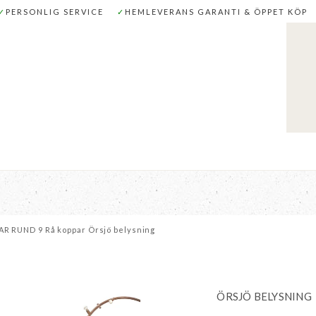
✓
PERSONLIG SERVICE
✓
HEMLEVERANS GARANTI & ÖPPET KÖP
TEMÖBLER
BARNMÖBLER
INREDNING
SOVRUM
AR RUND 9 Rå koppar Örsjö belysning
ÖRSJÖ BELYSNING