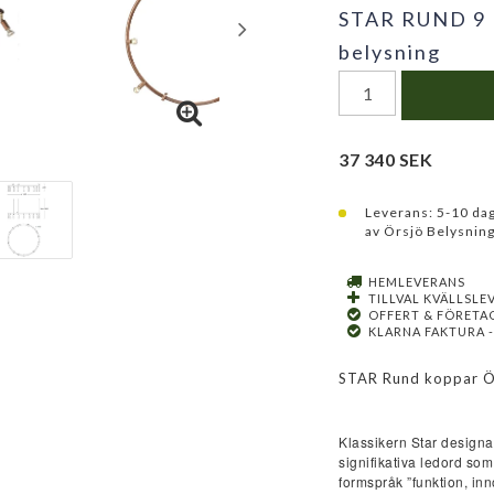
STAR RUND 9 
belysning
37 340 SEK
Leverans:
5-10 dag
av Örsjö Belysnin
HEMLEVERANS
TILLVAL KVÄLLSLE
OFFERT & FÖRETA
KLARNA FAKTURA -
STAR Rund koppar Ör
Klassikern Star designa
signifikativa ledord so
formspråk ”funktion, inn