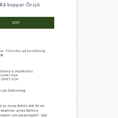
Rå koppar Örsjö
KÖP
ar. Tillverkas på beställning
g®
VERANS & INBÄRNING
GSFAKTURA
 ÖPPET KÖP
sjö belysning.
d av Jonas Bohlin står för de
m beskriver Jonas Bohlins
ovation och personlighet”. Star