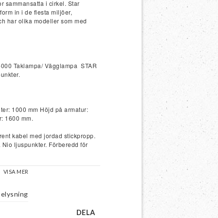
r sammansatta i cirkel. Star
orm in i de flesta miljöer,
och har olika modeller som med
9-000 Taklampa/ Vägglampa  STAR 
unkter.
er: 1000 mm Höjd på armatur: 
r: 1600 mm.
rent kabel med jordad stickpropp. 
Nio ljuspunkter. Förberedd för 
la: 4W LED E14 dimbar.
VISA MER
belysning
DELA