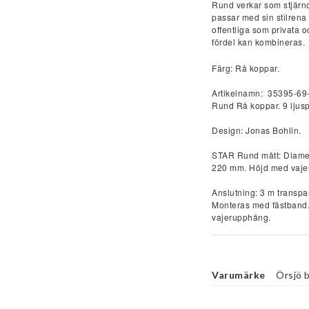
Rund verkar som stjärno
passar med sin stilrena f
offentliga som privata 
fördel kan kombineras.
Färg: Rå koppar. 
Artikelnamn:  35395-6
Rund Rå koppar. 9 ljusp
Design: Jonas Bohlin.
STAR Rund mått: Diamet
220 mm. Höjd med vaje
Anslutning: 3 m transpa
Monteras med fästband. 
vajerupphäng.
Rekommenderad ljuskäl
Varumärke
Örsjö 