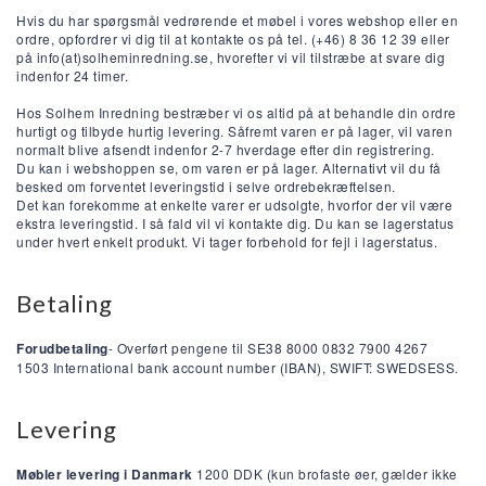
Hvis du har spørgsmål vedrørende et møbel i vores webshop eller en
ordre, opfordrer vi dig til at kontakte os på tel. (+46) 8 36 12 39 eller
på info(at)solheminredning.se, hvorefter vi vil tilstræbe at svare dig
indenfor 24 timer.
Hos Solhem Inredning bestræber vi os altid på at behandle din ordre
hurtigt og tilbyde hurtig levering. Såfremt varen er på lager, vil varen
normalt blive afsendt indenfor 2-7 hverdage efter din registrering.
Du kan i webshoppen se, om varen er på lager. Alternativt vil du få
besked om forventet leveringstid i selve ordrebekræftelsen.
Det kan forekomme at enkelte varer er udsolgte, hvorfor der vil være
ekstra leveringstid. I så fald vil vi kontakte dig. Du kan se lagerstatus
under hvert enkelt produkt. Vi tager forbehold for fejl i lagerstatus.
Betaling
Forudbetaling
- Overført pengene til SE38 8000 0832 7900 4267
1503 International bank account number (IBAN), SWIFT: SWEDSESS.
Levering
Møbler levering i Danmark
1200
DDK
(kun brofaste øer, gælder ikke