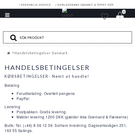
✓
PERSONLIG SERVICE
✓
HEMLEVERANS GARANTI & ÖPPET KÖP
0
Toggle
navigation
Handelsbetingelser Danmark
HANDELSBETINGELSER
KØBSBETINGELSER-
Nemt at handle!
Betaling
Forudbetaling- O
verført pengene
PayPal
Levering
Postpakken- Gratis levering.
Møbler levering 1200 DKK
(gælder ikke Grønland & Færøerne)
Butik: Tel. (+46) 8 36 12 39. Solhem Inredning, Dagsverksvägen 251,
163 55 Spånga.