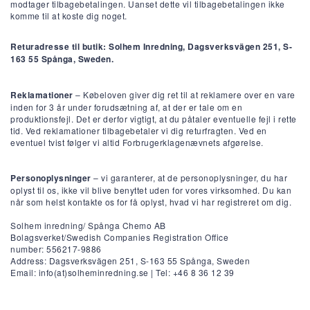
modtager tilbagebetalingen. Uanset dette vil tilbagebetalingen ikke
komme til at koste dig noget.
Returadresse til butik: Solhem Inredning, Dagsverksvägen 251, S-
163 55 Spånga, Sweden.
Reklamationer
– Købeloven giver dig ret til at reklamere over en vare
inden for 3 år under forudsætning af, at der er tale om en
produktionsfejl. Det er derfor vigtigt, at du påtaler eventuelle fejl i rette
tid. Ved reklamationer tilbagebetaler vi dig returfragten. Ved en
eventuel tvist følger vi altid Forbrugerklagenævnets afgørelse.
Personoplysninger
– vi garanterer, at de personoplysninger, du har
oplyst til os, ikke vil blive benyttet uden for vores virksomhed. Du kan
når som helst kontakte os for få oplyst, hvad vi har registreret om dig.
Solhem inredning/ Spånga Chemo AB
Bolagsverket/Swedish Companies Registration Office
number:
556217-9886
Address: Dagsverksvägen 251, S-163 55 Spånga, Sweden
Email: info(at)solheminredning.se | Tel: +46 8 36 12 39