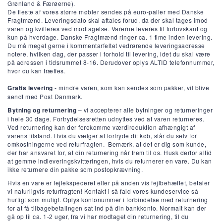
Grønland & Færøerne).
De fleste af vores større møbler sendes på euro-paller med Danske
Fragtmænd. Leveringsdato skal aftales forud, da der skal tages imod
varen og kvitteres ved modtagelse. Varerne leveres til fortovskant og
kun på hverdage. Danske Fragtmænd ringer ca. 1 time inden levering.
Du må meget gerne i kommentarfeltet vedrørende leveringsadresse
notere, hvilken dag, der passer i forhold til levering, idet du skal være
på adressen i tidsrummet 8-16. Derudover oplys ALTID telefonnummer,
hvor du kan træffes.
Gratis levering
- m
indre varen, som kan sendes som pakker, vil blive
sendt med Post Danmark.
Bytning og returnering
– vi accepterer alle bytninger og returneringer
i hele 30 dage. Fortrydelsesretten udnyttes ved at varen returneres.
Ved returnering kan der forekomme værdireduktion afhængigt af
varens tilstand. Hvis du vælger at fortryde dit køb, står du selv for
omkostningerne ved returfragten. Bemærk, at det er dig som kunde,
der har ansvaret for, at din returnering når frem til os. Husk derfor altid
at gemme indleveringskvitteringen, hvis du returnerer en vare. Du kan
ikke returnere din pakke som postopkrævning.
Hvis en vare er fejlekspederet eller på anden vis fejlbehæftet, betaler
vi naturligvis returfragten! Kontakt i så fald vores kundeservice så
hurtigt som muligt. Oplys kontonummer i forbindelse med returnering
for at få tilbagebetalingen sat ind på din bankkonto. Normalt kan der
gå op til ca. 1-2 uger, fra vi har modtaget din returnering, til du